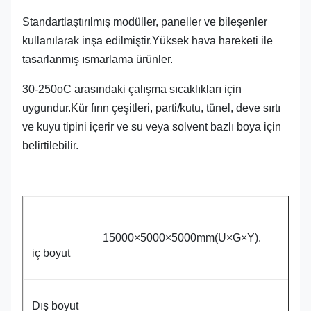
Standartlaştırılmış modüller, paneller ve bileşenler
kullanılarak inşa edilmiştir.Yüksek hava hareketi ile
tasarlanmış ısmarlama ürünler.
30-250oC arasındaki çalışma sıcaklıkları için
uygundur.Kür fırın çeşitleri, parti/kutu, tünel, deve sırtı
ve kuyu tipini içerir ve su veya solvent bazlı boya için
belirtilebilir.
15000×5000×5000mm(U×G×Y).
iç boyut
Dış boyut