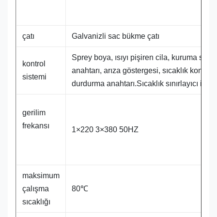
çatı
Galvanizli sac bükme çatı
Sprey boya, ısıyı pişiren cila, kuruma süre
kontrol
anahtarı, arıza göstergesi, sıcaklık kontrol
sistemi
durdurma anahtarı.Sıcaklık sınırlayıcı ile.
gerilim
frekansı
1×220 3×380 50HZ
maksimum
çalışma
80℃
sıcaklığı