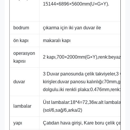
15144×6896×5600mm(U×G×Y).
bodrum
çıkarma için iki yan duvar ile
ön kapı
makaralı kapı
operasyon
2 kapı,700×2000mm(G×Y),renk:beyaz
kapısı
3 Duvar panosunda çelik takviyeler,3 Çatı
duvar
kirişler.duvar panosu kalınlığı:70mm,gen
dolgulu.iki renkli plaka:0.476mm,renk:bey
Üst lambalar:18*4=72,36w.alt lambalar:14
lambalar
(sol/6,sağ/6,arka/2)
yapı
Çatıdan hava girişi, Kare boru çelik çerçe