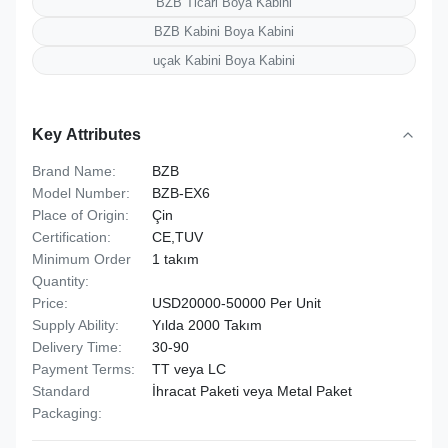
BZB Ticari Boya Kabini
BZB Kabini Boya Kabini
uçak Kabini Boya Kabini
Key Attributes
Brand Name:
BZB
Model Number:
BZB-EX6
Place of Origin:
Çin
Certification:
CE,TUV
Minimum Order
1 takım
Quantity:
Price:
USD20000-50000 Per Unit
Supply Ability:
Yılda 2000 Takım
Delivery Time:
30-90
Payment Terms:
TT veya LC
Standard
İhracat Paketi veya Metal Paket
Packaging: