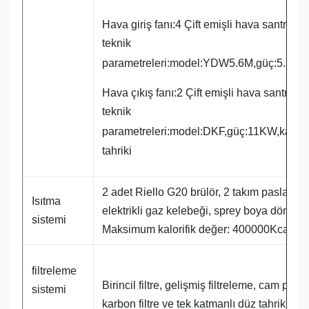
Hava giriş fanı:4 Çift emişli hava santrifüj f
teknik
parametreleri:model:YDW5.6M,güç:5.5KW
Hava çıkış fanı:2 Çift emişli hava santrifüj f
teknik
parametreleri:model:DKF,güç:11KW,kapa
tahriki
2 adet Riello G20 brülör, 2 takım paslanma
Isıtma
elektrikli gaz kelebeği, sprey boya döngüsü
sistemi
Maksimum kalorifik değer: 400000Kcal/h.
filtreleme
Birincil filtre, gelişmiş filtreleme, cam pamuk 
sistemi
karbon filtre ve tek katmanlı düz tahrikli cam