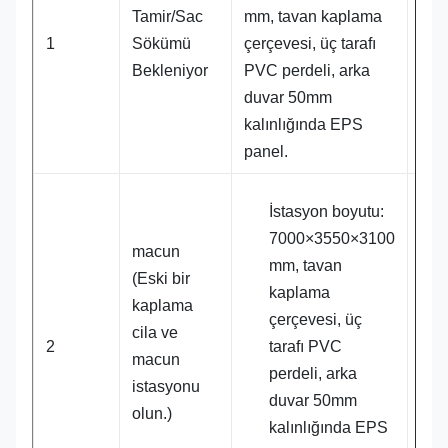
Tamir/Sac
mm, tavan kaplama
1
Sökümü
çerçevesi, üç tarafı
1 t
Bekleniyor
PVC perdeli, arka
duvar 50mm
kalınlığında EPS
panel.
İstasyon boyutu:
7000×3550×3100
macun
mm, tavan
(Eski bir
kaplama
kaplama
çerçevesi, üç
cila ve
1 t
2
tarafı PVC
macun
perdeli, arka
istasyonu
duvar 50mm
olun.)
kalınlığında EPS