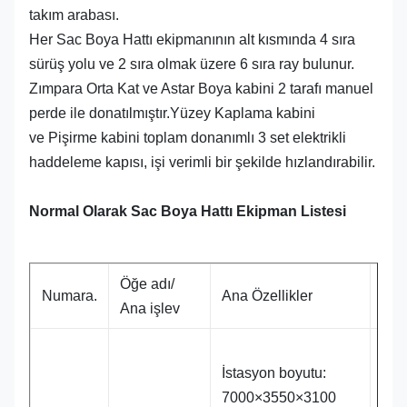
takım arabası.
Her Sac Boya Hattı ekipmanının alt kısmında 4 sıra
sürüş yolu ve 2 sıra olmak üzere 6 sıra ray bulunur.
Zımpara Orta Kat ve Astar Boya kabini 2 tarafı manuel
perde ile donatılmıştır.Yüzey Kaplama kabini
ve Pişirme kabini toplam donanımlı 3 set elektrikli
haddeleme kapısı, işi verimli bir şekilde hızlandırabilir.
Normal Olarak Sac Boya Hattı Ekipman Listesi
Öğe adı/
Top
Numara.
Ana Özellikler
Ana işlev
Fiy
İstasyon boyutu:
7000×3550×3100