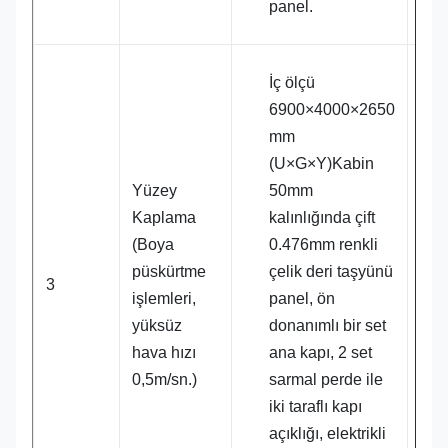
panel.
İç ölçü
6900×4000×2650
mm
(U×G×Y)Kabin
Yüzey
50mm
Kaplama
kalınlığında çift
(Boya
0.476mm renkli
1 t
püskürtme
çelik deri taşyünü
3
işlemleri,
panel, ön
yüksüz
donanımlı bir set
hava hızı
ana kapı, 2 set
0,5m/sn.)
sarmal perde ile
iki taraflı kapı
açıklığı, elektrikli