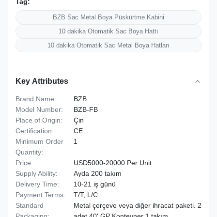
Tag:
BZB Sac Metal Boya Püskürtme Kabini
10 dakika Otomatik Sac Boya Hattı
10 dakika Otomatik Sac Metal Boya Hatları
Key Attributes
Brand Name:
BZB
Model Number:
BZB-FB
Place of Origin:
Çin
Certification:
CE
Minimum Order
1
Quantity:
Price:
USD5000-20000 Per Unit
Supply Ability:
Ayda 200 takım
Delivery Time:
10-21 iş günü
Payment Terms:
T/T, L/C
Standard
Metal çerçeve veya diğer ihracat paketi. 2
Packaging:
adet 40' GP Konteyner 1 takım