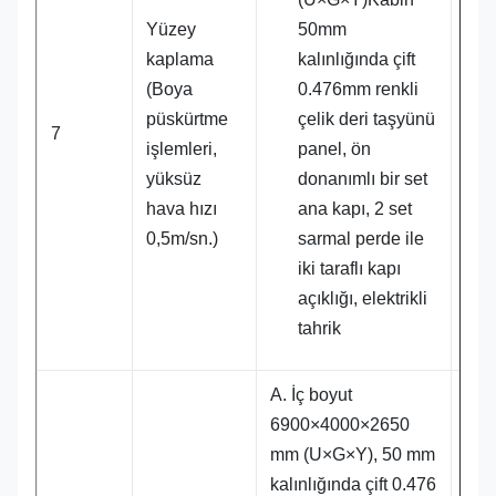
Yüzey
50mm
kaplama
kalınlığında çift
(Boya
0.476mm renkli
püskürtme
çelik deri taşyünü
1 t
7
işlemleri,
panel, ön
yüksüz
donanımlı bir set
hava hızı
ana kapı, 2 set
0,5m/sn.)
sarmal perde ile
iki taraflı kapı
açıklığı, elektrikli
tahrik
A. İç boyut
6900×4000×2650
mm (U×G×Y), 50 mm
kalınlığında çift 0.476