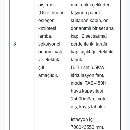
pişirme
mm renkli çelik deri
(Dizel brülör
taşyünü panel
eşleşen
kullanan kabin, ön
kızılötesi
donanımlı bir set ana
lamba,
kapı, 2 set sarmal
8
seksiyonel
perde ile iki taraflı
1 t
onarım, yağ
kapı açıklığı, elektrikli
ve elektrik
tahrik .
çift
B. Bir set 5.5KW
amaçlıdır.
sirkülasyon fanı,
model TAE-450H,
hava kapasitesi
15000m3/h, motor
dış, kayış tahrikli.
İstasyon içi
7000×3550 mm,