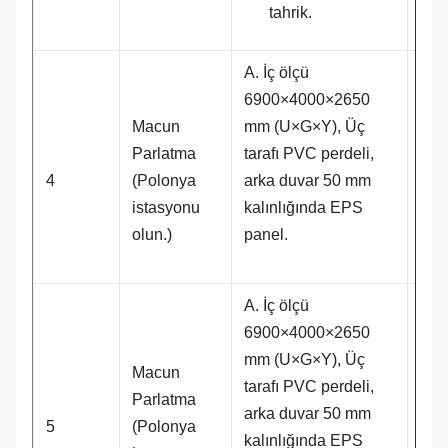
tahrik.
A. İç ölçü
6900×4000×2650
Macun
mm (U×G×Y), Üç
Parlatma
tarafı PVC perdeli,
1 t
4
(Polonya
arka duvar 50 mm
istasyonu
kalınlığında EPS
olun.)
panel.
A. İç ölçü
6900×4000×2650
mm (U×G×Y), Üç
Macun
tarafı PVC perdeli,
Parlatma
arka duvar 50 mm
1 t
5
(Polonya
kalınlığında EPS