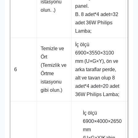
istasyonu
panel.
olun. .)
B. 8 adet*4 adet=32
adet 36W Philips
Lamba;
İç ölçü
Temizle ve
6900×3550×3100
Ört
mm (U×G×Y), ön ve
(Temizlik ve
1 t
6
arka taraflar perde,
Örtme
alt ve tavan olup 8
istasyonu
adet*4 adet=20 adet
gibi olun.)
36W Philips Lamba;
İç ölçü
6900×4000×2650
mm
(U×G×Y)Kabin