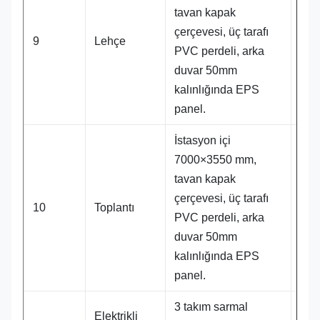
tavan kapak
çerçevesi, üç tarafı
1 t
9
Lehçe
PVC perdeli, arka
duvar 50mm
kalınlığında EPS
panel.
İstasyon içi
7000×3550 mm,
tavan kapak
çerçevesi, üç tarafı
1 t
10
Toplantı
PVC perdeli, arka
duvar 50mm
kalınlığında EPS
panel.
3 takım sarmal
Elektrikli
3 t