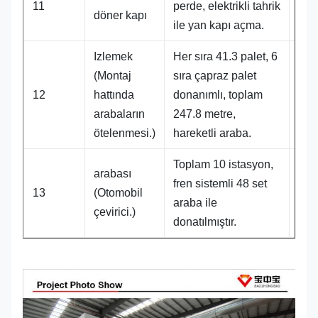
11
perde, elektrikli tahrik
döner kapı
ile yan kapı açma.
Izlemek
Her sıra 41.3 palet, 6
(Montaj
sıra çapraz palet
247
12
hattında
donanımlı, toplam
met
arabaların
247.8 metre,
ötelenmesi.)
hareketli araba.
Toplam 10 istasyon,
arabası
fren sistemli 48 set
48 t
13
(Otomobil
araba ile
çevirici.)
donatılmıştır.