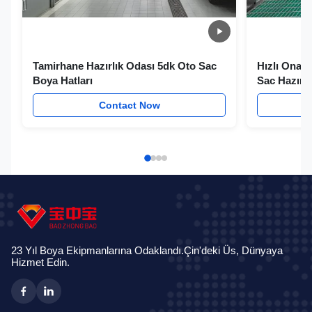
Tamirhane Hazırlık Odası 5dk Oto Sac
Hızlı Onarı
Boya Hatları
Sac Hazırl
Hattı
Contact Now
23 Yıl Boya Ekipmanlarına Odaklandı.Çin'deki Üs, Dünyaya
Hizmet Edin.