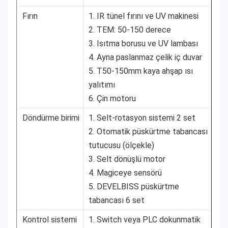
Fırın
1. IR tünel fırını ve UV makinesi
2. TEM: 50-150 derece
3. Isıtma borusu ve UV lambası
4. Ayna paslanmaz çelik iç duvar
5. T50-150mm kaya ahşap ısı
yalıtımı
6. Çin motoru
Döndürme birimi
1. Selt-rotasyon sistemi 2 set
2. Otomatik püskürtme tabancası
tutucusu (ölçekle)
3. Selt dönüşlü motor
4. Magiceye sensörü
5. DEVELBISS püskürtme
tabancası 6 set
Kontrol sistemi
1. Switch veya PLC dokunmatik