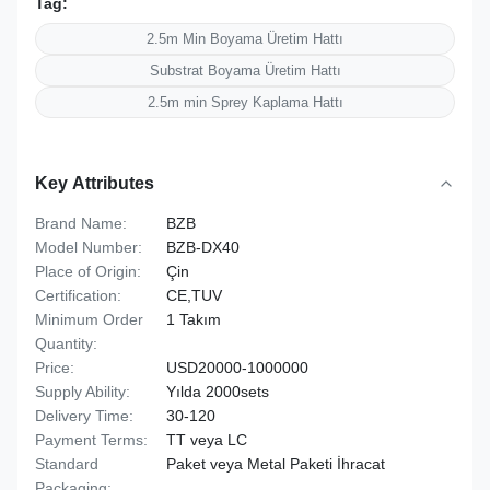
Tag:
2.5m Min Boyama Üretim Hattı
Substrat Boyama Üretim Hattı
2.5m min Sprey Kaplama Hattı
Key Attributes
Brand Name:
BZB
Model Number:
BZB-DX40
Place of Origin:
Çin
Certification:
CE,TUV
Minimum Order
1 Takım
Quantity:
Price:
USD20000-1000000
Supply Ability:
Yılda 2000sets
Delivery Time:
30-120
Payment Terms:
TT veya LC
Standard
Paket veya Metal Paketi İhracat
Packaging: