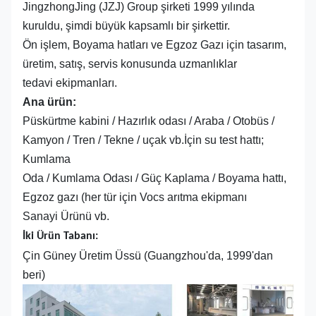
JingzhongJing (JZJ) Group şirketi 1999 yılında
kuruldu, şimdi büyük kapsamlı bir şirkettir.
Ön işlem, Boyama hatları ve Egzoz Gazı için tasarım,
üretim, satış, servis konusunda uzmanlıklar
tedavi ekipmanları.
Ana ürün:
Püskürtme kabini / Hazırlık odası / Araba / Otobüs /
Kamyon / Tren / Tekne / uçak vb.İçin su test hattı;
Kumlama
Oda / Kumlama Odası / Güç Kaplama / Boyama hattı,
Egzoz gazı (her tür için Vocs arıtma ekipmanı
Sanayi Ürünü vb.
İki Ürün Tabanı:
Çin Güney Üretim Üssü (Guangzhou'da, 1999'dan
beri)