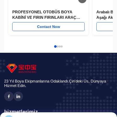
PROFESYONEL OTOBÜS BOYA
Arabalı Boy
KABİNİ VE FIRIN FIRINLARI ARAÇ
Aşağı Akıml
BOYAMA EKİPMANLARI
Boya Odas
Contact Now
23 Yıl Boya Ekipmanlarına Odaklandı.Çin'deki Üs, Dünyaya
Hizmet Edin.
hizmetlerimiz