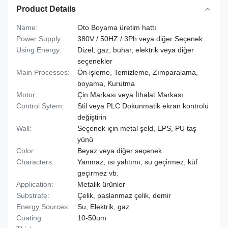
Product Details
Name:
Oto Boyama üretim hattı
Power Supply:
380V / 50HZ / 3Ph veya diğer Seçenek
Using Energy:
Dizel, gaz, buhar, elektrik veya diğer
seçenekler
Main Processes:
Ön işleme, Temizleme, Zımparalama,
boyama, Kurutma
Motor:
Çin Markası veya İthalat Markası
Control Sytem:
Stil veya PLC Dokunmatik ekran kontrolü
değiştirin
Wall:
Seçenek için metal şeld, EPS, PU taş
yünü
Color:
Beyaz veya diğer seçenek
Characters:
Yanmaz, ısı yalıtımı, su geçirmez, küf
geçirmez vb.
Application:
Metalik ürünler
Substrate:
Çelik, paslanmaz çelik, demir
Energy Sources:
Su, Elektrik, gaz
Coating
10-50um