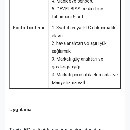
4. Magiceye sensörü
5. DEVELBISS püskürtme
tabancası 6 set
Kontrol sistemi
1. Switch veya PLC dokunmatik
ekran
2. hava anahtarı ve aşırı yük
sağlamak
3. Markalı güç anahtarı ve
gösterge ışığı
4. Markalı pnömatik elemanlar ve
Manyetizma valfi
Uygulama:
Temiz, ED, yağ giderme, Aydınlatma denetimi,