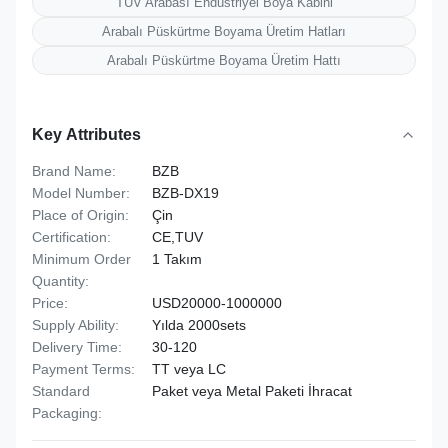
TUV Arabası Endüstriyel Boya Kabini
Arabalı Püskürtme Boyama Üretim Hatları
Arabalı Püskürtme Boyama Üretim Hattı
Key Attributes
Brand Name:
BZB
Model Number:
BZB-DX19
Place of Origin:
Çin
Certification:
CE,TUV
Minimum Order
1 Takım
Quantity:
Price:
USD20000-1000000
Supply Ability:
Yılda 2000sets
Delivery Time:
30-120
Payment Terms:
TT veya LC
Standard
Paket veya Metal Paketi İhracat
Packaging: