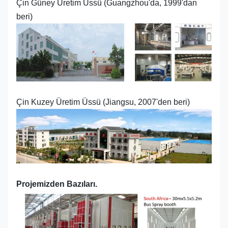
Çin Güney Üretim Üssü (Guangzhou'da, 1999'dan
beri)
Çin Kuzey Üretim Üssü (Jiangsu, 2007'den beri)
Projemizden Bazıları.