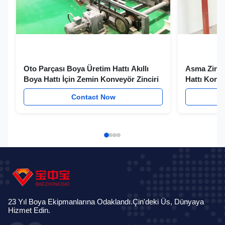
Oto Parçası Boya Üretim Hattı Akıllı
Asma Zincir
Boya Hattı İçin Zemin Konveyör Zinciri
Hattı Konve
Contact Now
23 Yıl Boya Ekipmanlarına Odaklandı.Çin'deki Üs, Dünyaya
Hizmet Edin.