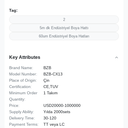
Tag:
2
5m dk Endüstriyel Boya Hattı
60um Endüstriyel Boya Hatları
Key Attributes
Brand Name:
BZB
Model Number:
BZB-CX13
Place of Origin:
Çin
Certification:
CE,TUV
Minimum Order
1 Takım
Quantity:
Price:
USD20000-1000000
Supply Ability:
Yılda 2000sets
Delivery Time:
30-120
Payment Terms:
TT veya LC