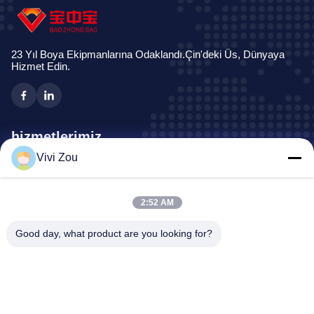
23 Yıl Boya Ekipmanlarına Odaklandı.Çin'deki Üs, Dünyaya
Hizmet Edin.
hizmetlerimiz
Vivi Zou
Araç Boyama Üretim Hattı
Otomotiv Boya Hattı
2:52 AM
Oto Sac Boya Hattı
Kamyon Boya Kabini
Good day, what product are you looking for?
Otobüs Sprey kabini
Şirket Adresi