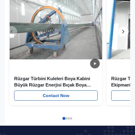
Rüzgar Türbini Kuleleri Boya Kabini
Rüzgar Türb
Büyük Rüzgar Enerjisi Bıçak Boya
Ekipmanlar
Odası
Enerjisi B
Contact Now