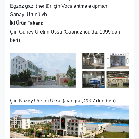
Egzoz gazı (her tür için Vocs arıtma ekipmanı
Sanayi Ürünü vb.
İki Ürün Tabanı:
Çin Güney Üretim Üssü (Guangzhou'da, 1999'dan
beri)
Çin Kuzey Üretim Üssü (Jiangsu, 2007'den beri)