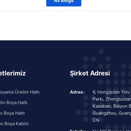
All Blogs
tlerimiz
Şirket Adresi
oyama Üretim Hattı
Adres :
6, Hongqidan Yolu
Parkı, Zhongluota
iv Boya Hattı
Kasabası, Baiyun B
c Boya Hattı
Guangzhou, Guan
CN
n Boya Kabini