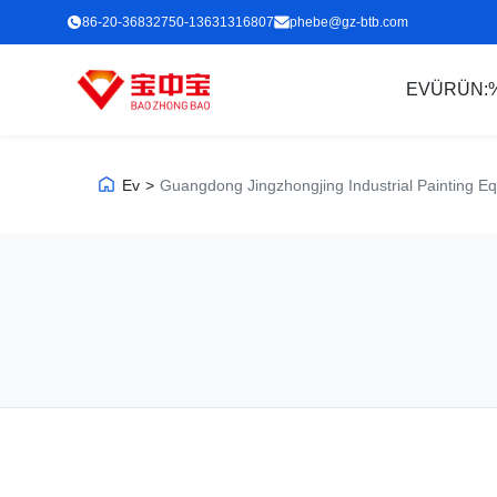
86-20-36832750-13631316807
phebe@gz-btb.com
EV
ÜRÜN:
Ev
>
Guangdong Jingzhongjing Industrial Painting Eq