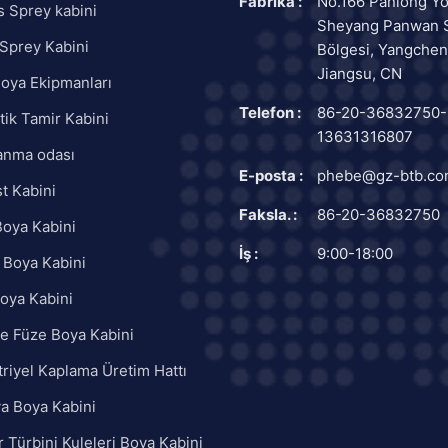
Fabrika :
No.166 Panlong Yo
 Sprey kabini
Sheyang Panwan 
Sprey Kabini
Bölgesi, Yangchen
Jiangsu, CN
oya Ekipmanları
Telefon :
86-20-36832750-
ik Tamir Kabini
13631316807
anma odası
E-posta :
phebe@gz-btb.c
t Kabini
Faksla. :
86-20-36832750
oya Kabini
İş :
9:00-18:00
 Boya Kabini
oya Kabini
e Füze Boya Kabini
riyel Kaplama Üretim Hattı
a Boya Kabini
 Türbini Kuleleri Boya Kabini