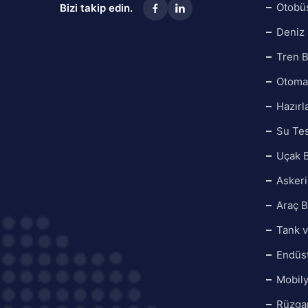
Otobüs
Bizi takip edin.
Deniz 
Tren B
Otomat
Hazırl
Su Tes
Uçak B
Askeri
Araç B
Tank v
Endüst
Mobily
Rüzgar