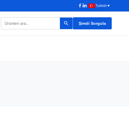
Turkish
▼
Şimdi Sorgula