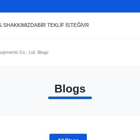
% S
HAKKIMIZDA
BIR TEKLIF ISTEĞI
VR
uipments Co., Ltd. Blogs
Blogs