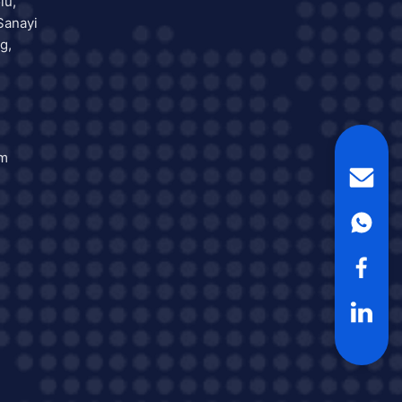
lu,
Sanayi
g,
om