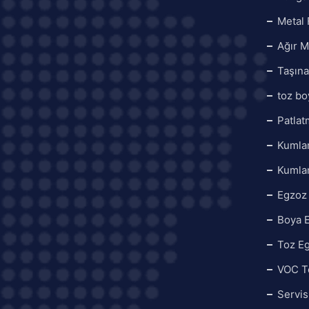
Metal 
Ağır M
Taşına
toz bo
Patlat
Kumla
Kumla
Egzoz 
Boya 
Toz E
VOC T
Servis